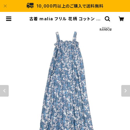
10,000円以上のご購入で送料無料
古着 malia フリル 花柄 コットン ロ
ング丈 キャミソール ワンピース 青 グ
レー (otu2504273) | 古着屋RAI
NBOW