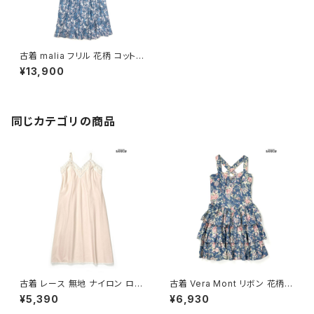
古着 malia フリル 花柄 コットン
ロング丈 キャミソール ワンピー
¥13,900
ス 青 グレー (otu2504273)
同じカテゴリの商品
古着 レース 無地 ナイロン ロン
古着 Vera Mont リボン 花柄
グ丈 キャミソール ワンピース ピ
コットン100％ 膝丈 キャミソー
¥5,390
¥6,930
ンク ベージュ (otu2602019)
ル ティアード ワンピース 青 (ot