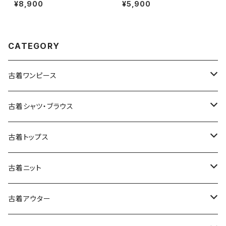
ック柄 長袖 アウター テーラード
ル 長袖 シャツ 茶 (ttu250104
¥8,900
¥5,900
ライトコート 緑 (ttu2509093)
1)
CATEGORY
古着ワンピース
古着長袖ワンピース
古着シャツ・ブラウス
古着半袖ワンピース
古着長袖シャツ・ブラウス
古着トップス
古着ノースリーブワンピース
古着半袖シャツ・ブラウス
古着スウェット&パーカー
古着ニット
古着スウェット
古着キャミソールワンピース
古着ノースリーブシャツ・ブラウス
古着プルオーバー
古着セーター
古着アウター
古着パーカー