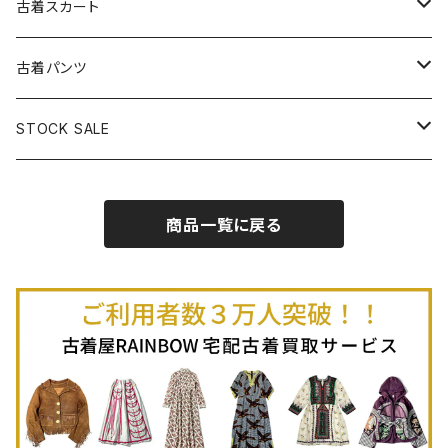
古着長袖プルオーバー
古着ベアトップワンピース
古着Ｔシャツ
古着カーディガン
古着ライトジャケット
古着スカート
古着半袖プルオーバー
古着長袖Ｔシャツ
古着オールインワン
古着ベスト
古着半袖ニット
古着ライトコート
古着ロング丈スカート (丈76cm-)
古着パンツ
古着ノースリーブプルオーバー
古着半袖Ｔシャツ
古着オーバーオール
古着キャミソール
古着ニットアウター
古着ヘビージャケット
古着膝丈スカート (丈56-75cm)
古着ロング丈パンツ
STOCK SALE
古着ノースリーブＴシャツ
古着セットアップ
古着ノースリーブ
古着ノースリーブニット
古着ヘビーコート
古着ミニ丈スカート (丈-55cm)
古着ショート丈パンツ
Spring / Summer
商品一覧に戻る
80%OFF
古着ポロシャツ
古着ガウン
古着ミニ丈スカート (丈56-75cm)
Autumn / Winter
70%OFF
古着長袖ポロシャツ
80%OFF
古着スウェット
古着羽織り
古着半袖ポロシャツ
70%OFF
古着トレーナー
ベアトップ
古着パーカー
古着タンクトップ