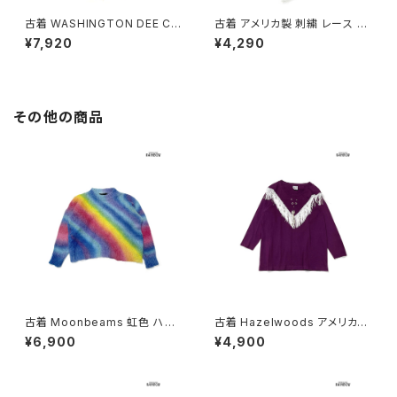
古着 WASHINGTON DEE CE
古着 アメリカ製 刺繍 レース 無
E サロペット アメリカ製 無地 デ
地 シフォン 膝丈 キャミソール
¥7,920
¥4,290
ニム 膝丈 キャミソール ワンピー
ワンピース 白 水色 (otu2603
ス 青 水色 (ob2607007)
023)
その他の商品
古着 Moonbeams 虹色 ハイ
古着 Hazelwoods アメリカ製
ネック 総柄 長袖 ニット セータ
フリンジ 無地 コットン100％ 長
¥6,900
¥4,900
ー カラフル 水色 (ttu2501051)
袖 Ｔシャツ 紫 (ttu2501287)