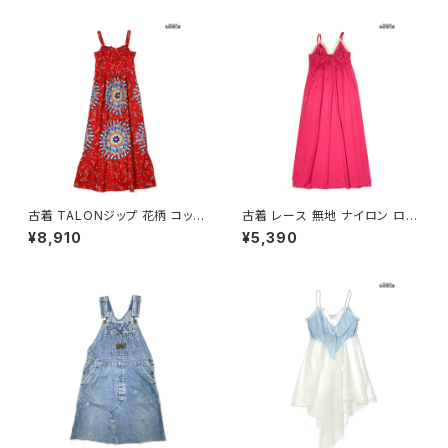
u2605046)
古着 TALONジップ 花柄 コット
古着 レース 無地 ナイロン ロン
ン ロング丈 キャミソール ワンピ
グ丈 キャミソール ワンピース ピ
¥8,910
¥5,390
ース 赤 (otu2605048)
ンク (otu2602018)