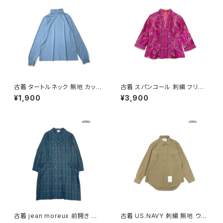
古着 タートルネック 無地 カット
古着 スパンコール 刺繍 フリル
ソー 長袖 Ｔシャツ くすみ 青 水
前開き 総柄 長袖 ブラウス ピン
¥1,900
¥3,900
色 (ttu2501171)
ク (ttu2501145)
古着 jean moreux 前開き チェ
古着 US.NAVY 刺繍 無地 ウー