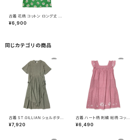
古着 花柄 コットン ロング丈 ノ
ースリーブ ワンピース 緑 (otu
¥6,900
2504247)
同じカテゴリの商品
古着 ST.GILLIAN シェルボタン
古着 ハート柄 刺繍 総柄 コット
ストライプ柄 コットン ロング丈
ン ロング丈 半袖 ワンピース ピ
¥7,920
¥6,490
半袖 ワンピース グレー カーキ
ンク (otu2605084)
(otu2605032)