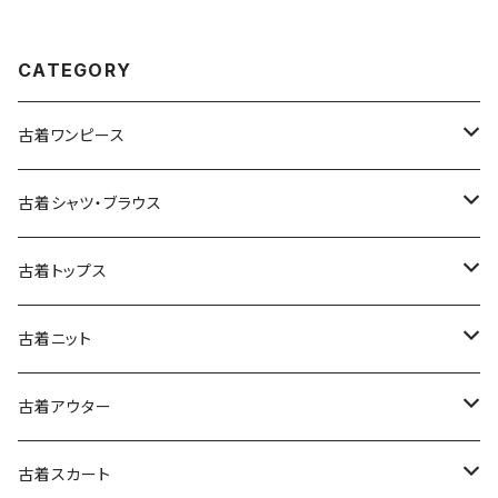
シャツ 茶 (ttu2509035)
ャケット ボルドー 赤紫 (ttu250
9053)
CATEGORY
古着ワンピース
古着長袖ワンピース
古着シャツ・ブラウス
古着半袖ワンピース
古着長袖シャツ・ブラウス
古着トップス
古着ノースリーブワンピース
古着半袖シャツ・ブラウス
古着スウェット&パーカー
古着ニット
古着スウェット
古着キャミソールワンピース
古着ノースリーブシャツ・ブラウス
古着プルオーバー
古着セーター
古着アウター
古着パーカー
古着長袖プルオーバー
古着ベアトップワンピース
古着Ｔシャツ
古着カーディガン
古着ライトジャケット
古着スカート