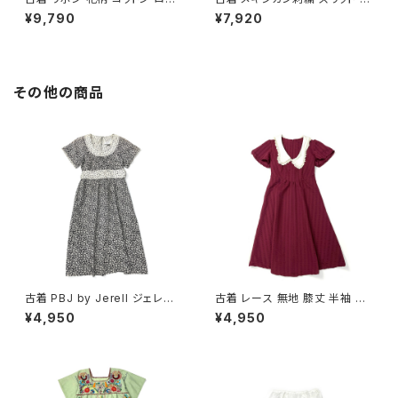
グ丈 半袖 ワンピース ピンク (o
柄 コットン ロング丈 半袖 ワン
¥9,790
¥7,920
tu2604073)
ピース 黄 (otu2605065)
その他の商品
古着 PBJ by Jerell ジェレル
古着 レース 無地 膝丈 半袖 ワ
リボン 花柄 コットン100％ 膝丈
ンピース 赤 ボルドー (oa2607
¥4,950
¥4,950
半袖 ワンピース 黒 (oa26070
080)
79)