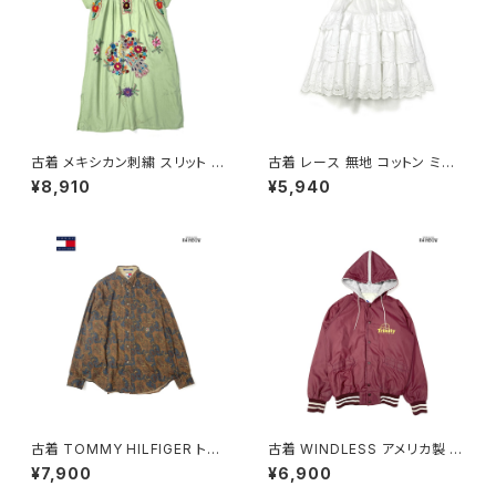
古着 メキシカン刺繍 スリット 花
古着 レース 無地 コットン ミニ
柄 コットン ロング丈 半袖 ワン
丈 ティアード スカート 白 (ba2
¥8,910
¥5,940
ピース ライトグリーン (oa260
607001)
7078)
古着 TOMMY HILFIGER トミ
古着 WINDLESS アメリカ製 前
ーヒルフィガー 前開き 総柄 ペ
開き 無地 ワンポイント ナイロ
¥7,900
¥6,900
イズリー柄 コットン100％ 長袖
ン100％ 長袖 アウター ライトジ