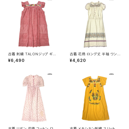
古着 刺繍 TALONジップ ギン
古着 花柄 ロング丈 半袖 ワンピ
ガムチェック柄 コットン 膝丈 半
ース ベージュ (otu2606012)
¥6,490
¥4,620
袖 ワンピース 赤 (otu260508
7)
古着 リボン 花柄 コットン ロン
古着 メキシカン刺繍 スリット 花