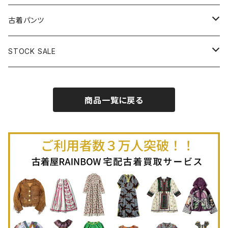
古着半袖プルオーバー
古着長袖Ｔシャツ
古着オールインワン
古着ベスト
古着半袖ニット
古着ライトコート
古着ロング丈スカート (丈76cm-)
古着パンツ
古着ノースリーブプルオーバー
古着半袖Ｔシャツ
古着オーバーオール
古着キャミソール
古着ニットアウター
古着ヘビージャケット
古着膝丈スカート (丈56-75cm)
古着ロング丈パンツ
STOCK SALE
古着ノースリーブＴシャツ
古着セットアップ
古着ノースリーブ
古着ノースリーブニット
古着ヘビーコート
古着ミニ丈スカート (丈-55cm)
古着ショート丈パンツ
Spring / Summer
商品一覧に戻る
80%OFF
古着ポロシャツ
古着ガウン
古着ミニ丈スカート (丈56-75cm)
Autumn / Winter
70%OFF
古着長袖ポロシャツ
80%OFF
古着スウェット
古着羽織り
古着半袖ポロシャツ
70%OFF
古着トレーナー
ベアトップ
古着パーカー
古着タンクトップ