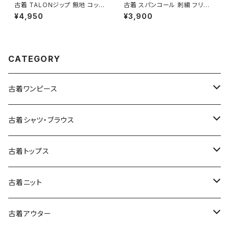
古着 TALONジップ 無地 コット
古着 スパンコール 刺繍 フリル
ン 膝丈 スカート 青 水色 (ba2
前開き 総柄 長袖 ブラウス ピン
¥4,950
¥3,900
607003)
ク (ttu2501145)
CATEGORY
古着ワンピース
古着長袖ワンピース
古着シャツ・ブラウス
古着半袖ワンピース
古着長袖シャツ・ブラウス
古着トップス
古着ノースリーブワンピース
古着半袖シャツ・ブラウス
古着スウェット&パーカー
古着ニット
古着スウェット
古着キャミソールワンピース
古着ノースリーブシャツ・ブラウス
古着プルオーバー
古着セーター
古着アウター