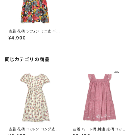
古着 花柄 シフォン ミニ丈 半袖
ワンピース 赤 紺 (otu250423
¥4,900
1)
同じカテゴリの商品
古着 花柄 コットン ロング丈 半
古着 ハート柄 刺繍 総柄 コット
袖 ワンピース ベージュ (oa26
ン ロング丈 半袖 ワンピース ピ