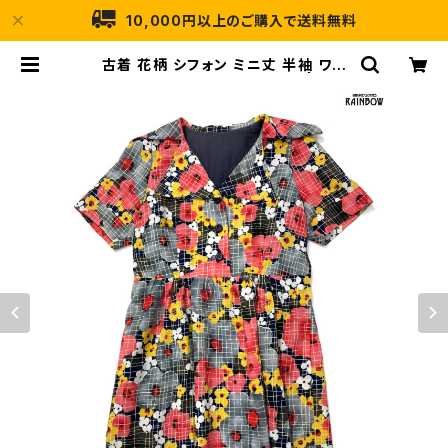
10,000円以上のご購入で送料無料
古着 花柄 シフォン ミニ丈 半袖 ワン
ピース 赤 紺 (otu2504231) | 古着
屋RAINBOW