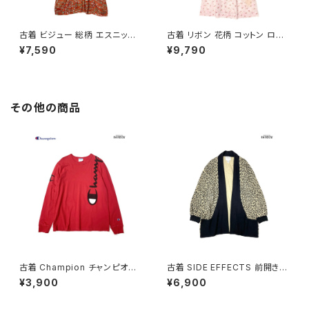
古着 ビジュー 総柄 エスニック
古着 リボン 花柄 コットン ロン
柄 ロング丈 半袖 ワンピース オ
グ丈 半袖 ワンピース ピンク (o
¥7,590
¥9,790
レンジ (otu2605039)
tu2604073)
その他の商品
古着 Champion チャンピオン
古着 SIDE EFFECTS 前開き
ロゴ ブランドロゴ コットン10
総柄 レオパード柄 長袖 ニット
¥3,900
¥6,900
0％ 長袖 Ｔシャツ 赤 (ttu2501
アウター ベージュ (ttu250905
068)
1)