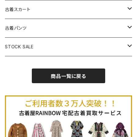
古着パーカー
古着長袖プルオーバー
古着ベアトップワンピース
古着Ｔシャツ
古着カーディガン
古着ライトジャケット
古着スカート
古着半袖プルオーバー
古着長袖Ｔシャツ
古着オールインワン
古着ベスト
古着半袖ニット
古着ライトコート
古着ロング丈スカート (丈76cm-)
古着パンツ
古着ノースリーブプルオーバー
古着半袖Ｔシャツ
古着オーバーオール
古着キャミソール
古着ニットアウター
古着ヘビージャケット
古着膝丈スカート (丈56-75cm)
古着ロング丈パンツ
STOCK SALE
古着ノースリーブＴシャツ
古着セットアップ
古着ノースリーブ
古着ノースリーブニット
古着ヘビーコート
古着ミニ丈スカート (丈-55cm)
古着ショート丈パンツ
Spring / Summer
商品一覧に戻る
80%OFF
古着ポロシャツ
古着ガウン
古着ミニ丈スカート (丈56-75cm)
Autumn / Winter
70%OFF
古着長袖ポロシャツ
80%OFF
古着スウェット
古着羽織り
古着半袖ポロシャツ
70%OFF
古着トレーナー
ベアトップ