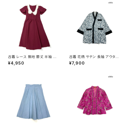
古着 レース 無地 膝丈 半袖 ワ
古着 花柄 サテン 長袖 アウター
ンピース 赤 ボルドー (oa2607
羽織り 水色 (ttu2501122)
¥4,950
¥7,900
080)