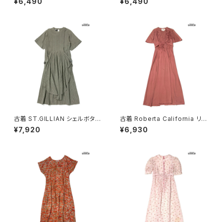
¥6,490
¥6,490
07070)
ンク (otu2605084)
古着 ST.GILLIAN シェルボタン
古着 Roberta California リボ
ストライプ柄 コットン ロング丈
ン 無地 ロング丈 半袖 ワンピー
¥7,920
¥6,930
半袖 ワンピース グレー カーキ
ス ピンク (otu2604148)
(otu2605032)