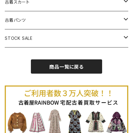
古着長袖プルオーバー
古着ベアトップワンピース
古着Ｔシャツ
古着カーディガン
古着ライトジャケット
古着スカート
古着半袖プルオーバー
古着長袖Ｔシャツ
古着オールインワン
古着ベスト
古着半袖ニット
古着ライトコート
古着ロング丈スカート (丈76cm-)
古着パンツ
古着ノースリーブプルオーバー
古着半袖Ｔシャツ
古着オーバーオール
古着キャミソール
古着ニットアウター
古着ヘビージャケット
古着膝丈スカート (丈56-75cm)
古着ロング丈パンツ
STOCK SALE
古着ノースリーブＴシャツ
古着セットアップ
古着ノースリーブ
古着ノースリーブニット
古着ヘビーコート
古着ミニ丈スカート (丈-55cm)
古着ショート丈パンツ
Spring / Summer
商品一覧に戻る
80%OFF
古着ポロシャツ
古着ガウン
古着ミニ丈スカート (丈56-75cm)
Autumn / Winter
70%OFF
古着長袖ポロシャツ
80%OFF
古着スウェット
古着羽織り
古着半袖ポロシャツ
70%OFF
古着トレーナー
ベアトップ
古着パーカー
古着タンクトップ