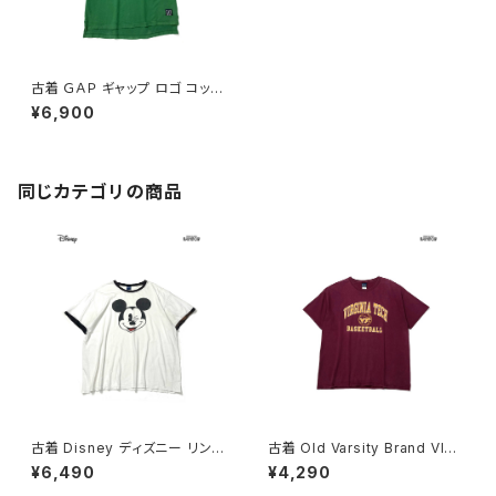
古着 ＧＡＰ ギャップ ロゴ コット
ン100％ 半袖 Ｔシャツ 緑 (ttu2
¥6,900
504159)
同じカテゴリの商品
古着 Disney ディズニー リンガ
古着 Old Varsity Brand VIRG
ーネック ミッキーマウス プリン
INIA TECH BASKETBALL カ
¥6,490
¥4,290
ト コットン100％ 半袖 Ｔシャツ
レッジロゴ コットン100％ 半袖