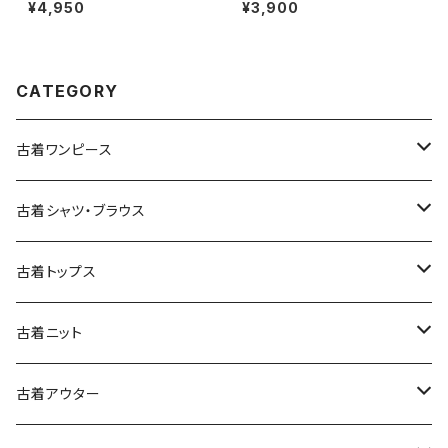
リボン 花柄 コットン100％ 膝丈
NEW MEXICO LOBOS プリン
¥4,950
¥3,900
半袖 ワンピース 黒 (oa26070
ト カットソー 長袖 Ｔシャツ 赤 (t
79)
tu2509074)
CATEGORY
古着ワンピース
古着長袖ワンピース
古着シャツ・ブラウス
古着半袖ワンピース
古着長袖シャツ・ブラウス
古着トップス
古着ノースリーブワンピース
古着半袖シャツ・ブラウス
古着スウェット&パーカー
古着ニット
古着スウェット
古着キャミソールワンピース
古着ノースリーブシャツ・ブラウス
古着プルオーバー
古着セーター
古着アウター
古着パーカー