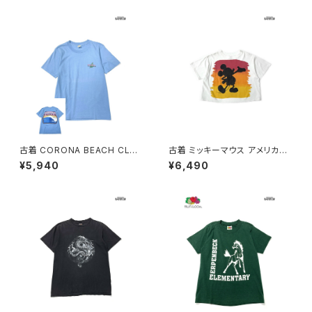
白 (ttu2606051)
Ｔシャツ 赤 ボルドー (ttu2604
157)
古着 CORONA BEACH CLUB
古着 ミッキーマウス アメリカ製
アメリカ製 ロゴ バックプリント
プリント キャラクター ショート丈
¥5,940
¥6,490
コットン 半袖 Ｔシャツ 青 (ttu2
コットン 半袖 Ｔシャツ 白 (ttu2
604087)
505043)