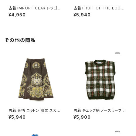
古着 IMPORT GEAR ドラゴン
古着 FRUIT OF THE LOOM
プリント コットン100％ 半袖 Ｔ
フルーツオブザルーム 馬 プリン
¥4,950
¥5,940
シャツ 黒 (ttu2606049)
ト コットン 半袖 Ｔシャツ ダーク
グリーン (ttu2606048)
その他の商品
古着 花柄 コットン 膝丈 スカー
古着 チェック柄 ノースリーブ ベ
ト ダークブラウン (ba260701
スト 緑 (ttu2501125)
¥5,940
¥5,900
3)