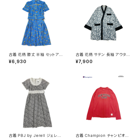
古着 花柄 膝丈 半袖 セットアッ
古着 花柄 サテン 長袖 アウター
プ 青 (oa2607082)
羽織り 水色 (ttu2501122)
¥6,930
¥7,900
古着 PBJ by Jerell ジェレル
古着 Champion チャンピオン