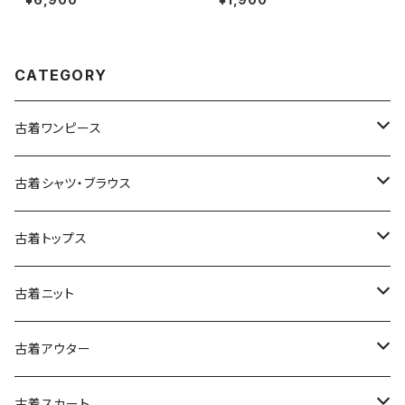
ー カラフル 水色 (ttu2501051)
ウス こげ茶 (ttu2509069)
CATEGORY
古着ワンピース
古着長袖ワンピース
古着シャツ・ブラウス
古着半袖ワンピース
古着長袖シャツ・ブラウス
古着トップス
古着ノースリーブワンピース
古着半袖シャツ・ブラウス
古着スウェット&パーカー
古着ニット
古着スウェット
古着キャミソールワンピース
古着ノースリーブシャツ・ブラウス
古着プルオーバー
古着セーター
古着アウター
古着パーカー
古着長袖プルオーバー
古着ベアトップワンピース
古着Ｔシャツ
古着カーディガン
古着ライトジャケット
古着スカート