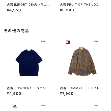
古着 IMPORT GEAR ドラゴン
古着 FRUIT OF THE LOOM
プリント コットン100％ 半袖 Ｔ
フルーツオブザルーム 馬 プリン
¥4,950
¥5,940
シャツ 黒 (ttu2606049)
ト コットン 半袖 Ｔシャツ ダーク
グリーン (ttu2606048)
その他の商品
古着 TOWNCRAFT タウンク
古着 TOMMY HILFIGER トミ
ラフト 無地 半袖 ニット 紺 (ttu2
ーヒルフィガー 前開き 総柄 ペ
¥4,900
¥7,900
509075)
イズリー柄 コットン100％ 長袖
シャツ 茶 (ttu2509035)