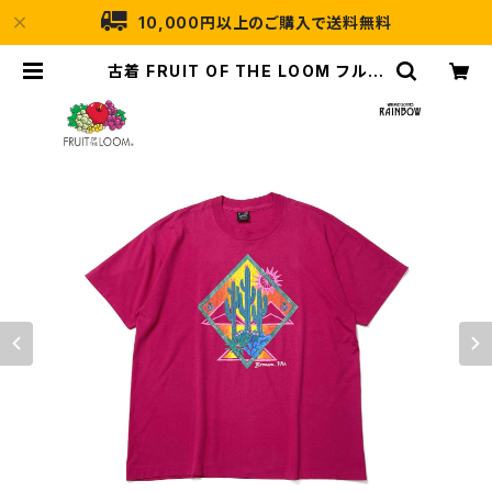
10,000円以上のご購入で送料無料
古着 FRUIT OF THE LOOM フルー
ツオブザルーム プリント コットン 半
袖 Ｔシャツ ビビット ピンク (ttu250
4158) | 古着屋RAINBOW