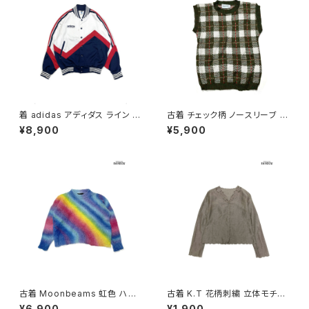
着 adidas アディダス ライン メ
古着 チェック柄 ノースリーブ ベ
ッシュ ロゴ 刺繍 前開き 無地 長
スト 緑 (ttu2501125)
¥8,900
¥5,900
袖 アウター ライトジャケット 白
赤 紺 (ttu2509077)
古着 Moonbeams 虹色 ハイ
古着 K.T 花柄刺繍 立体モチー
ネック 総柄 長袖 ニット セータ
フ 前開き 無地 リネン 長袖 ブラ
¥6,900
¥1,900