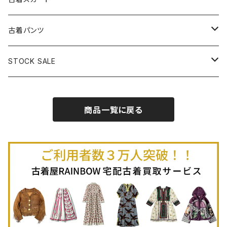
古着半袖プルオーバー
古着長袖Ｔシャツ
古着オールインワン
古着ベスト
古着半袖ニット
古着ライトコート
古着ロング丈スカート (丈76cm-)
古着パンツ
古着ノースリーブプルオーバー
古着半袖Ｔシャツ
古着オーバーオール
古着キャミソール
古着ニットアウター
古着ヘビージャケット
古着膝丈スカート (丈56-75cm)
古着ロング丈パンツ
STOCK SALE
古着ノースリーブＴシャツ
古着セットアップ
古着ノースリーブ
古着ノースリーブニット
古着ヘビーコート
古着ミニ丈スカート (丈-55cm)
古着ショート丈パンツ
Spring / Summer
商品一覧に戻る
80%OFF
古着ポロシャツ
古着ガウン
古着ミニ丈スカート (丈56-75cm)
Autumn / Winter
70%OFF
古着長袖ポロシャツ
80%OFF
古着スウェット
古着羽織り
古着半袖ポロシャツ
70%OFF
古着トレーナー
ベアトップ
古着パーカー
古着タンクトップ