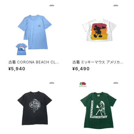
157)
古着 CORONA BEACH CLUB
古着 ミッキーマウス アメリカ製
アメリカ製 ロゴ バックプリント
プリント キャラクター ショート丈
¥5,940
¥6,490
コットン 半袖 Ｔシャツ 青 (ttu2
コットン 半袖 Ｔシャツ 白 (ttu2
604087)
505043)