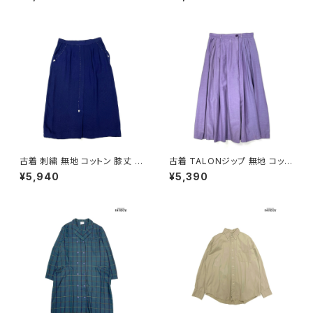
ク (ttu2501145)
2607019)
古着 刺繍 無地 コットン 膝丈 ス
古着 TALONジップ 無地 コット
カート 紺 (ba2607004)
ン 膝丈 スカート 紫 (ba26070
¥5,940
¥5,390
02)