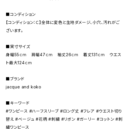
■コンディション
【コンディション：Ｃ】全体に変色と生地ダメージ、小穴、汚れがご
ざいます。
■実寸サイズ
身幅55ｃｍ 肩幅47ｃｍ 袖丈26ｃｍ 着丈131ｃｍ ウエス
ト最大124ｃｍ
■ブランド
jacque and koko
■キーワード
#ワンピース #ハーフスリーブ #ロング丈 #フレア #ウエスト切り
替え #ベージュ #花柄 #刺繍 #リボン #ガーリー #コットン #刺
繍ワンピース