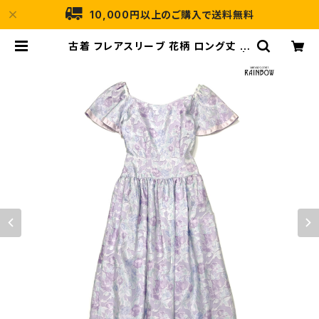
10,000円以上のご購入で送料無料
古着 フレアスリーブ 花柄 ロング丈 半
袖 ワンピース 紫 (otu2504144) |
古着屋RAINBOW