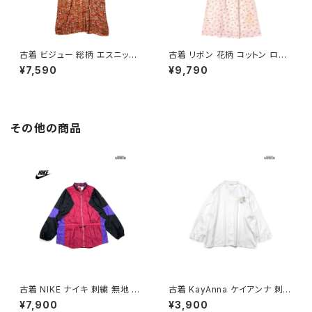
古着 ビジュー 総柄 エスニック
古着 リボン 花柄 コットン ロン
柄 ロング丈 半袖 ワンピース オ
グ丈 半袖 ワンピース ピンク (o
¥7,590
¥9,790
レンジ (otu2605039)
tu2604073)
その他の商品
古着 NIKE ナイキ 刺繍 無地 ナ
古着 KayAnna ケイアンナ 刺繍
イロン 長袖 アウター アウトドア
サテン 長袖 ブラウス 白 (ttu25
¥7,900
¥3,900
ジャケット ピンク (ttu250816
01021)