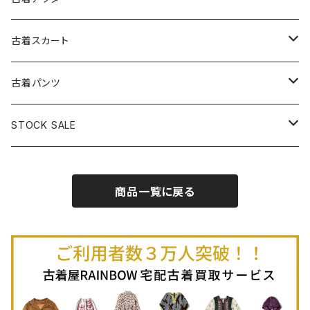
古着パーカー
古着長袖プルオーバー
古着ベアトップワンピース
古着Ｔシャツ
古着カーディガン
古着ライトジャケット
古着スカート
古着半袖プルオーバー
古着長袖Ｔシャツ
古着オールインワン
古着ベスト
古着半袖ニット
古着ライトコート
古着ロング丈スカート (丈76cm-)
古着パンツ
古着ノースリーブプルオーバー
古着半袖Ｔシャツ
古着オーバーオール
古着キャミソール
古着ニットアウター
古着ヘビージャケット
古着膝丈スカート (丈56-75cm)
古着ロング丈パンツ
STOCK SALE
古着ノースリーブＴシャツ
古着セットアップ
古着ノースリーブ
古着ノースリーブニット
古着ヘビーコート
古着ミニ丈スカート (丈-55cm)
古着ショート丈パンツ
Spring / Summer
商品一覧に戻る
80%OFF
古着ポロシャツ
古着ガウン
古着ミニ丈スカート (丈56-75cm)
Autumn / Winter
70%OFF
古着長袖ポロシャツ
80%OFF
古着スウェット
古着羽織り
古着半袖ポロシャツ
70%OFF
古着トレーナー
ベアトップ