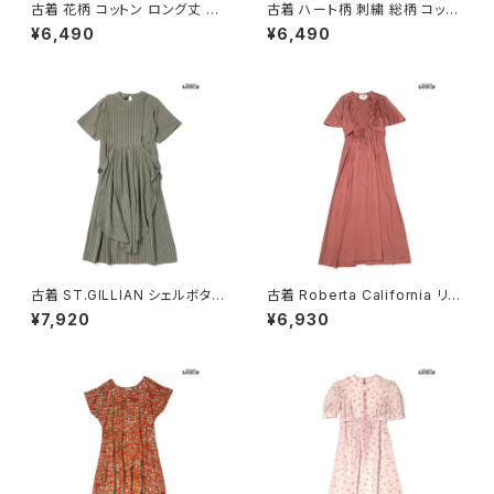
古着 花柄 コットン ロング丈 半
古着 ハート柄 刺繍 総柄 コット
袖 ワンピース ベージュ (oa26
ン ロング丈 半袖 ワンピース ピ
¥6,490
¥6,490
07070)
ンク (otu2605084)
古着 ST.GILLIAN シェルボタン
古着 Roberta California リボ
ストライプ柄 コットン ロング丈
ン 無地 ロング丈 半袖 ワンピー
¥7,920
¥6,930
半袖 ワンピース グレー カーキ
ス ピンク (otu2604148)
(otu2605032)