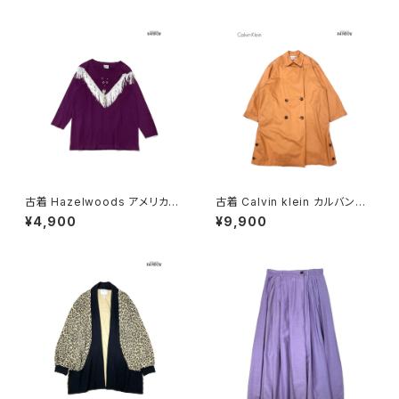
7)
古着 Hazelwoods アメリカ製
古着 Calvin klein カルバンク
フリンジ 無地 コットン100％ 長
ライン ライナー付き 無地 コット
¥4,900
¥9,900
袖 Ｔシャツ 紫 (ttu2501287)
ン 長袖 アウター ライトコート
オレンジ (ttu2508181)