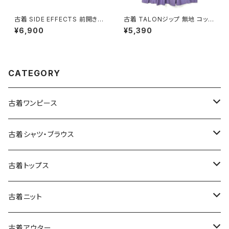
古着 SIDE EFFECTS 前開き
古着 TALONジップ 無地 コット
総柄 レオパード柄 長袖 ニット
ン 膝丈 スカート 紫 (ba26070
¥6,900
¥5,390
アウター ベージュ (ttu250905
02)
1)
CATEGORY
古着ワンピース
古着長袖ワンピース
古着シャツ・ブラウス
古着半袖ワンピース
古着長袖シャツ・ブラウス
古着トップス
古着ノースリーブワンピース
古着半袖シャツ・ブラウス
古着スウェット&パーカー
古着ニット
古着スウェット
古着キャミソールワンピース
古着ノースリーブシャツ・ブラウス
古着プルオーバー
古着セーター
古着アウター