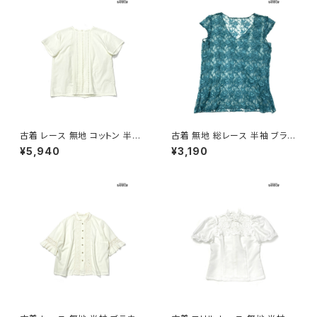
古着 レース 無地 コットン 半袖
古着 無地 総レース 半袖 ブラウ
ブラウス パステル 黄 (ttu2605
ス 緑 (ttu2606009)
¥5,940
¥3,190
034)