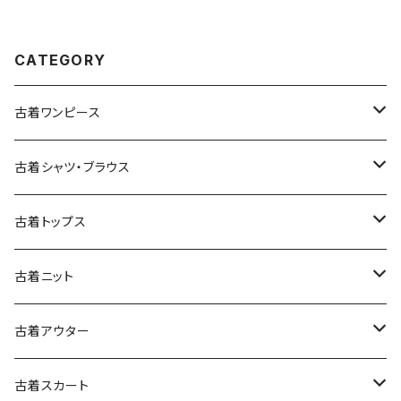
CATEGORY
古着ワンピース
古着長袖ワンピース
古着シャツ・ブラウス
古着半袖ワンピース
古着長袖シャツ・ブラウス
古着トップス
古着ノースリーブワンピース
古着半袖シャツ・ブラウス
古着スウェット&パーカー
古着ニット
古着スウェット
古着キャミソールワンピース
古着ノースリーブシャツ・ブラウス
古着プルオーバー
古着セーター
古着アウター
古着パーカー
古着長袖プルオーバー
古着ベアトップワンピース
古着Ｔシャツ
古着カーディガン
古着ライトジャケット
古着スカート