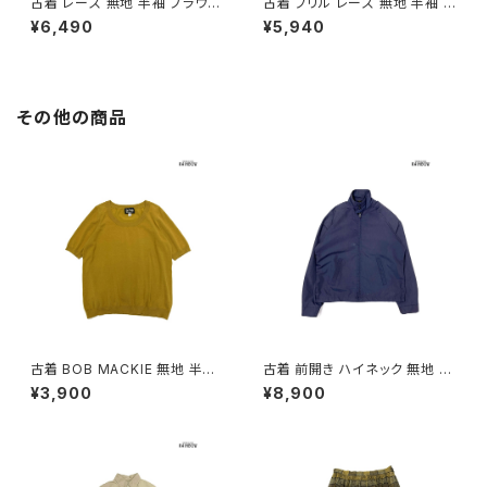
古着 レース 無地 半袖 ブラウス
古着 フリル レース 無地 半袖 ブ
ベージュ (ttu2605032)
ラウス 白 (ttu2605031)
¥6,490
¥5,940
その他の商品
古着 BOB MACKIE 無地 半袖
古着 前開き ハイネック 無地 長
ニット マスタード 黄 (ttu25090
袖 アウター ライトジャケット 紺
¥3,900
¥8,900
76)
(ttu2509089)