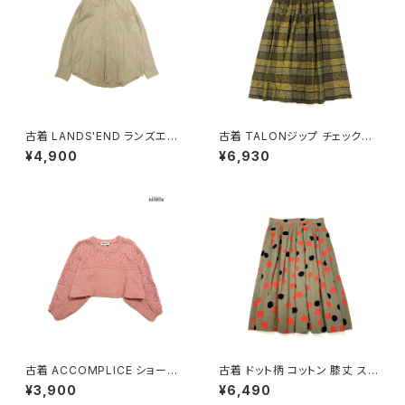
古着 LANDS'END ランズエン
古着 TALONジップ チェック柄
ド 前開き 無地 コットン100％
コットン 膝丈 スカート 黄 (ba2
¥4,900
¥6,930
長袖 シャツ ベージュ (ttu2509
607010)
057)
古着 ACCOMPLICE ショート
古着 ドット柄 コットン 膝丈 スカ
丈 アメリカ製 無地 長袖 ニット
ート 茶 (ba2607006)
¥3,900
¥6,490
セーター ピンク (ttu2501058)