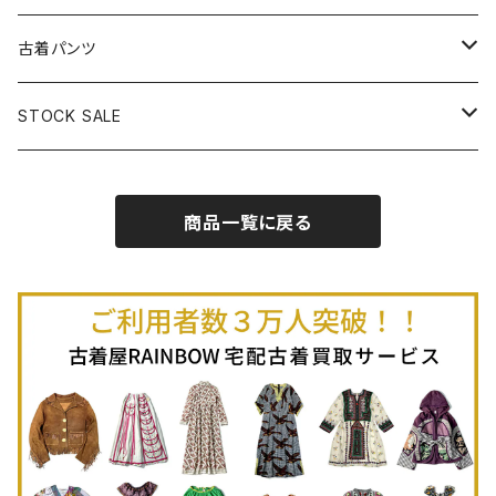
古着半袖プルオーバー
古着長袖Ｔシャツ
古着オールインワン
古着ベスト
古着半袖ニット
古着ライトコート
古着ロング丈スカート (丈76cm-)
古着パンツ
古着ノースリーブプルオーバー
古着半袖Ｔシャツ
古着オーバーオール
古着キャミソール
古着ニットアウター
古着ヘビージャケット
古着膝丈スカート (丈56-75cm)
古着ロング丈パンツ
STOCK SALE
古着ノースリーブＴシャツ
古着セットアップ
古着ノースリーブ
古着ノースリーブニット
古着ヘビーコート
古着ミニ丈スカート (丈-55cm)
古着ショート丈パンツ
Spring / Summer
商品一覧に戻る
80%OFF
古着ポロシャツ
古着ガウン
古着ミニ丈スカート (丈56-75cm)
Autumn / Winter
70%OFF
古着長袖ポロシャツ
80%OFF
古着スウェット
古着羽織り
古着半袖ポロシャツ
70%OFF
古着トレーナー
ベアトップ
古着パーカー
古着タンクトップ