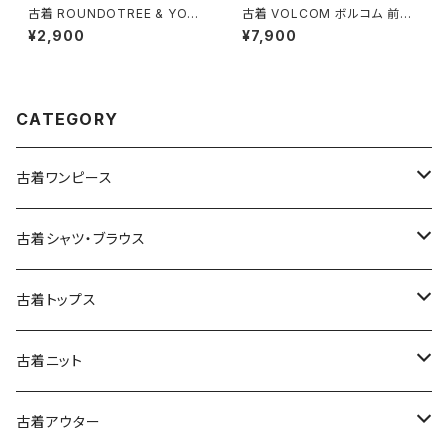
古着 ROUNDOTREE & YORK
古着 VOLCOM ボルコム 前開
E ラウンドツリーアンドヨーク
き 無地 ブランドロゴ 刺繍 ナイ
¥2,900
¥7,900
前開き 無地 コーデュロイ 長袖
ロン100％ 長袖 アウター ライト
シャツ 赤 ボルドー (ttu25090
ジャケット ボルドー 赤紫 (ttu25
56)
09054)
CATEGORY
古着ワンピース
古着長袖ワンピース
古着シャツ・ブラウス
古着半袖ワンピース
古着長袖シャツ・ブラウス
古着トップス
古着ノースリーブワンピース
古着半袖シャツ・ブラウス
古着スウェット&パーカー
古着ニット
古着スウェット
古着キャミソールワンピース
古着ノースリーブシャツ・ブラウス
古着プルオーバー
古着セーター
古着アウター