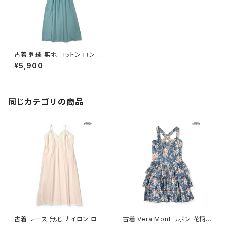
古着 刺繍 無地 コットン ロング
丈 キャミソール ワンピース くす
¥5,900
み 緑 (otu2504095)
同じカテゴリの商品
古着 レース 無地 ナイロン ロン
古着 Vera Mont リボン 花柄
グ丈 キャミソール ワンピース ピ
コットン100％ 膝丈 キャミソー