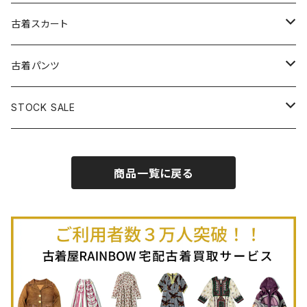
古着パーカー
古着長袖プルオーバー
古着ベアトップワンピース
古着Ｔシャツ
古着カーディガン
古着ライトジャケット
古着スカート
古着半袖プルオーバー
古着長袖Ｔシャツ
古着オールインワン
古着ベスト
古着半袖ニット
古着ライトコート
古着ロング丈スカート (丈76cm-)
古着パンツ
古着ノースリーブプルオーバー
古着半袖Ｔシャツ
古着オーバーオール
古着キャミソール
古着ニットアウター
古着ヘビージャケット
古着膝丈スカート (丈56-75cm)
古着ロング丈パンツ
STOCK SALE
古着ノースリーブＴシャツ
古着セットアップ
古着ノースリーブ
古着ノースリーブニット
古着ヘビーコート
古着ミニ丈スカート (丈-55cm)
古着ショート丈パンツ
Spring / Summer
商品一覧に戻る
80%OFF
古着ポロシャツ
古着ガウン
古着ミニ丈スカート (丈56-75cm)
Autumn / Winter
70%OFF
古着長袖ポロシャツ
80%OFF
古着スウェット
古着羽織り
古着半袖ポロシャツ
70%OFF
古着トレーナー
ベアトップ