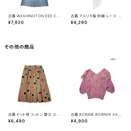
古着 WASHINGTON DEE CE
古着 アメリカ製 刺繍 レース 無
E サロペット アメリカ製 無地 デ
地 シフォン 膝丈 キャミソール
¥7,920
¥4,290
ニム 膝丈 キャミソール ワンピー
ワンピース 白 水色 (otu2603
ス 青 水色 (ob2607007)
023)
その他の商品
古着 ドット柄 コットン 膝丈 スカ
古着 BONNIE BORRER ドルマ
ート 茶 (ba2607006)
ンスリーブ フリンジ 無地 シルク
¥6,490
¥4,900
長袖 ニット セーター ピンク (ttu
2501057)