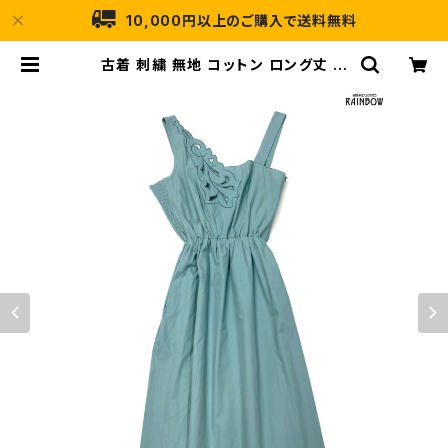
10,000円以上のご購入で送料無料
古着 刺繍 無地 コットン ロング丈 キ
ャミソール ワンピース くすみ 緑 (otu
2504095) | 古着屋RAINBOW