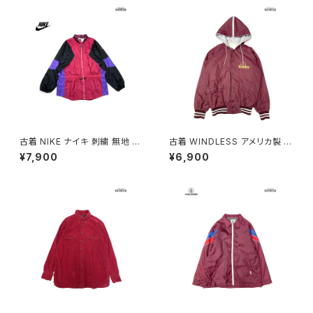
古着 NIKE ナイキ 刺繍 無地 ナ
古着 WINDLESS アメリカ製 前
イロン 長袖 アウター アウトドア
開き 無地 ワンポイント ナイロ
¥7,900
¥6,900
ジャケット ピンク (ttu250816
ン100％ 長袖 アウター ライトジ
7)
ャケット ボルドー 赤紫 (ttu250
9053)