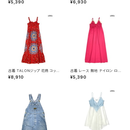
¥5,390
¥6,930
ンク ベージュ (otu2602019)
ル ティアード ワンピース 青 (ot
u2605046)
古着 TALONジップ 花柄 コット
古着 レース 無地 ナイロン ロン
ン ロング丈 キャミソール ワンピ
グ丈 キャミソール ワンピース ピ
¥8,910
¥5,390
ース 赤 (otu2605048)
ンク (otu2602018)