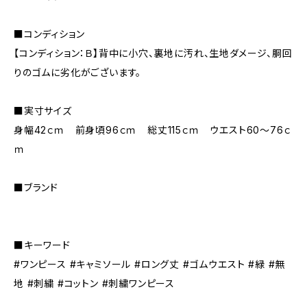
■コンディション
【コンディション：Ｂ】背中に小穴、裏地に汚れ、生地ダメージ、胴回
りのゴムに劣化がございます。
■実寸サイズ
身幅42ｃｍ 前身頃96ｃｍ 総丈115ｃｍ ウエスト60～76ｃ
ｍ
■ブランド
■キーワード
#ワンピース #キャミソール #ロング丈 #ゴムウエスト #緑 #無
地 #刺繍 #コットン #刺繍ワンピース