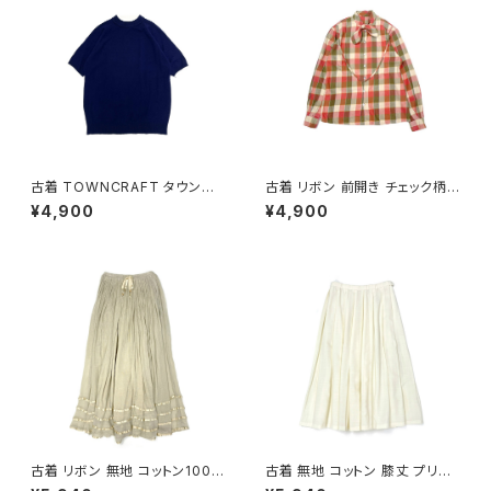
古着 TOWNCRAFT タウンク
古着 リボン 前開き チェック柄
ラフト 無地 半袖 ニット 紺 (ttu2
コットン 長袖 シャツ サーモンピ
¥4,900
¥4,900
509075)
ンク ベージュ カーキ (ttu2509
085)
古着 リボン 無地 コットン100％
古着 無地 コットン 膝丈 プリー
ロング丈 スカート ベージュ (ba
ツ スカート ベージュ 生成り (b