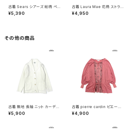
古着 Sears シアーズ 総柄 ペイ
古着 Laura Mae 花柄 ストライ
ズリー柄 コットン ノースリーブ
プ柄 コットン ノースリーブ シャ
¥5,390
¥4,950
シャツ 赤 (ta2607007)
ツ ピンク (ta2607006)
その他の商品
古着 無地 長袖 ニット カーディ
古着 pierre cardin ピエール・
ガン 白 (ttu2508107)
カルダン リボン 総柄 カットソー
¥5,900
¥4,900
長袖 ブラウス サーモンピンク (t
tu2501141)