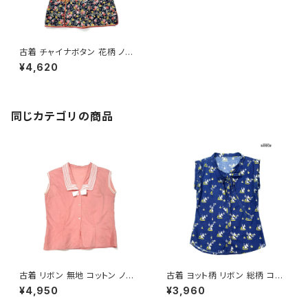
古着 チャイナボタン 花柄 ノー
スリーブ ブラウス 紺 (ttu2504
¥4,620
001)
同じカテゴリの商品
古着 リボン 無地 コットン ノー
古着 ヨット柄 リボン 総柄 コット
スリーブ セーラー ブラウス ピン
ン ノースリーブ シャツ 青 (ttu2
¥4,950
¥3,960
ク (ta2607010)
606013)