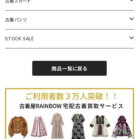
古着ベアトップワンピース
古着Ｔシャツ
古着カーディガン
古着ライトジャケット
古着スカート
古着半袖プルオーバー
古着長袖Ｔシャツ
古着オールインワン
古着ベスト
古着半袖ニット
古着ライトコート
古着ロング丈スカート (丈76cm-)
古着パンツ
古着ノースリーブプルオーバー
古着半袖Ｔシャツ
古着オーバーオール
古着キャミソール
古着ニットアウター
古着ヘビージャケット
古着膝丈スカート (丈56-75cm)
古着ロング丈パンツ
STOCK SALE
古着ノースリーブＴシャツ
古着セットアップ
古着ノースリーブ
古着ノースリーブニット
古着ヘビーコート
古着ミニ丈スカート (丈-55cm)
古着ショート丈パンツ
Spring / Summer
商品一覧に戻る
80%OFF
古着ポロシャツ
古着ガウン
古着ミニ丈スカート (丈56-75cm)
Autumn / Winter
70%OFF
古着長袖ポロシャツ
80%OFF
古着スウェット
古着羽織り
古着半袖ポロシャツ
70%OFF
古着トレーナー
ベアトップ
古着パーカー
古着タンクトップ