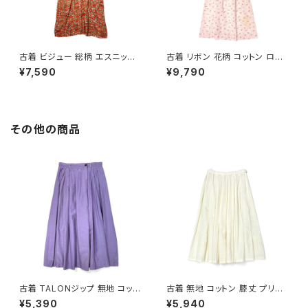
古着 ビジュー 総柄 エスニック
古着 リボン 花柄 コットン ロン
柄 ロング丈 半袖 ワンピース オ
グ丈 半袖 ワンピース ピンク (o
¥7,590
¥9,790
レンジ (otu2605039)
tu2604073)
その他の商品
古着 TALONジップ 無地 コット
古着 無地 コットン 膝丈 プリー
ン 膝丈 スカート 紫 (ba26070
ツ スカート ベージュ 生成り (b
¥5,390
¥5,940