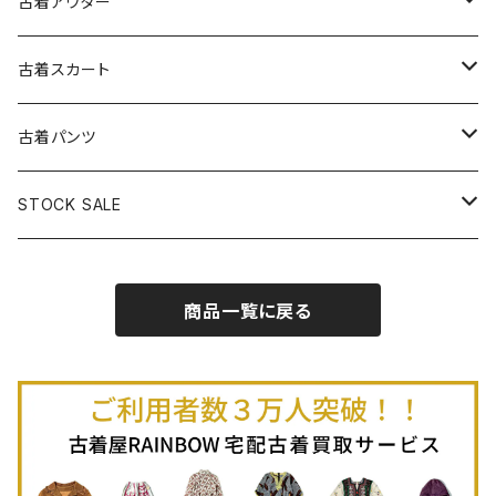
古着キャミソールワンピース
古着ノースリーブシャツ・ブラウス
古着プルオーバー
古着セーター
古着アウター
古着パーカー
古着長袖プルオーバー
古着ベアトップワンピース
古着Ｔシャツ
古着カーディガン
古着ライトジャケット
古着スカート
古着半袖プルオーバー
古着長袖Ｔシャツ
古着オールインワン
古着ベスト
古着半袖ニット
古着ライトコート
古着ロング丈スカート (丈76cm-)
古着パンツ
古着ノースリーブプルオーバー
古着半袖Ｔシャツ
古着オーバーオール
古着キャミソール
古着ニットアウター
古着ヘビージャケット
古着膝丈スカート (丈56-75cm)
古着ロング丈パンツ
STOCK SALE
古着ノースリーブＴシャツ
古着セットアップ
古着ノースリーブ
古着ノースリーブニット
古着ヘビーコート
古着ミニ丈スカート (丈-55cm)
古着ショート丈パンツ
Spring / Summer
商品一覧に戻る
80%OFF
古着ポロシャツ
古着ガウン
古着ミニ丈スカート (丈56-75cm)
Autumn / Winter
70%OFF
古着長袖ポロシャツ
80%OFF
古着スウェット
古着羽織り
古着半袖ポロシャツ
70%OFF
古着トレーナー
ベアトップ