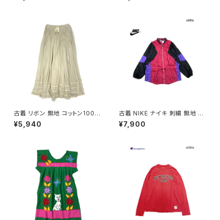
02)
a2607005)
古着 リボン 無地 コットン100％
古着 NIKE ナイキ 刺繍 無地 ナ
ロング丈 スカート ベージュ (ba
イロン 長袖 アウター アウトドア
¥5,940
¥7,900
2607019)
ジャケット ピンク (ttu250816
7)