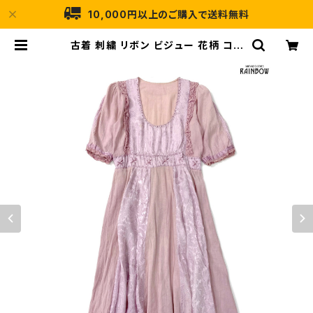
10,000円以上のご購入で送料無料
古着 刺繍 リボン ビジュー 花柄 コッ
トン ロング丈 半袖 ワンピース ピンク
(otu2504057) | 古着屋RAINBO
W