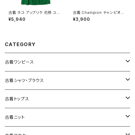
古着 ネコ アップリケ 花柄 コッ
古着 Champion チャンピオン
トン ミニ丈 半袖 ワンピース 緑
NEW MEXICO LOBOS プリン
¥5,940
¥3,900
(oa2607077)
ト カットソー 長袖 Ｔシャツ 赤 (t
tu2509074)
CATEGORY
古着ワンピース
古着長袖ワンピース
古着シャツ・ブラウス
古着半袖ワンピース
古着長袖シャツ・ブラウス
古着トップス
古着ノースリーブワンピース
古着半袖シャツ・ブラウス
古着スウェット&パーカー
古着ニット
古着スウェット