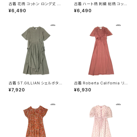
古着 花柄 コットン ロング丈 半
古着 ハート柄 刺繍 総柄 コット
袖 ワンピース ベージュ (oa26
ン ロング丈 半袖 ワンピース ピ
¥6,490
¥6,490
07070)
ンク (otu2605084)
古着 ST.GILLIAN シェルボタン
古着 Roberta California リボ
ストライプ柄 コットン ロング丈
ン 無地 ロング丈 半袖 ワンピー
¥7,920
¥6,930
半袖 ワンピース グレー カーキ
ス ピンク (otu2604148)
(otu2605032)