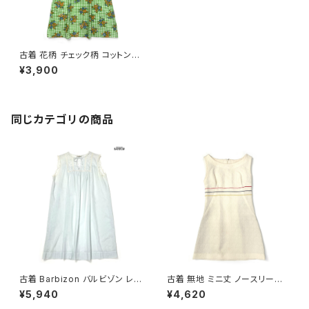
古着 花柄 チェック柄 コットン
膝丈 ノースリーブ ワンピース
¥3,900
緑 (otu2504008)
同じカテゴリの商品
古着 Barbizon バルビゾン レ
古着 無地 ミニ丈 ノースリーブ
ース 無地 コットン 膝丈 ノース
ワンピース ベージュ (oa2607
¥5,940
¥4,620
リーブ ワンピース 青 水色 (otu
006)