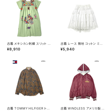
古着 メキシカン刺繍 スリット 花
古着 レース 無地 コットン ミニ
柄 コットン ロング丈 半袖 ワン
丈 ティアード スカート 白 (ba2
¥8,910
¥5,940
ピース ライトグリーン (oa260
607001)
7078)
古着 TOMMY HILFIGER トミ
古着 WINDLESS アメリカ製 前