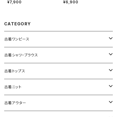
ーヒルフィガー 前開き 総柄 ペ
開き 無地 ワンポイント ナイロ
¥7,900
¥6,900
イズリー柄 コットン100％ 長袖
ン100％ 長袖 アウター ライトジ
シャツ 茶 (ttu2509035)
ャケット ボルドー 赤紫 (ttu250
9053)
CATEGORY
古着ワンピース
古着長袖ワンピース
古着シャツ・ブラウス
古着半袖ワンピース
古着長袖シャツ・ブラウス
古着トップス
古着ノースリーブワンピース
古着半袖シャツ・ブラウス
古着スウェット&パーカー
古着ニット
古着スウェット
古着キャミソールワンピース
古着ノースリーブシャツ・ブラウス
古着プルオーバー
古着セーター
古着アウター
古着パーカー