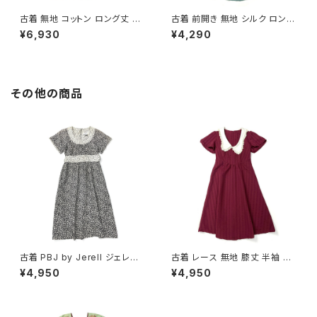
古着 無地 コットン ロング丈 ノ
古着 前開き 無地 シルク ロング
ースリーブ ワンピース 紺 (otu
丈 ノースリーブ ワンピース くす
¥6,930
¥4,290
2606007)
み 緑 (otu2606061)
その他の商品
古着 PBJ by Jerell ジェレル
古着 レース 無地 膝丈 半袖 ワ
リボン 花柄 コットン100％ 膝丈
ンピース 赤 ボルドー (oa2607
¥4,950
¥4,950
半袖 ワンピース 黒 (oa26070
080)
79)