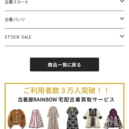
古着長袖プルオーバー
古着ベアトップワンピース
古着Ｔシャツ
古着カーディガン
古着ライトジャケット
古着スカート
古着半袖プルオーバー
古着長袖Ｔシャツ
古着オールインワン
古着ベスト
古着半袖ニット
古着ライトコート
古着ロング丈スカート (丈76cm-)
古着パンツ
古着ノースリーブプルオーバー
古着半袖Ｔシャツ
古着オーバーオール
古着キャミソール
古着ニットアウター
古着ヘビージャケット
古着膝丈スカート (丈56-75cm)
古着ロング丈パンツ
STOCK SALE
古着ノースリーブＴシャツ
古着セットアップ
古着ノースリーブ
古着ノースリーブニット
古着ヘビーコート
古着ミニ丈スカート (丈-55cm)
古着ショート丈パンツ
Spring / Summer
商品一覧に戻る
80%OFF
古着ポロシャツ
古着ガウン
古着ミニ丈スカート (丈56-75cm)
Autumn / Winter
70%OFF
古着長袖ポロシャツ
80%OFF
古着スウェット
古着羽織り
古着半袖ポロシャツ
70%OFF
古着トレーナー
ベアトップ
古着パーカー
古着タンクトップ