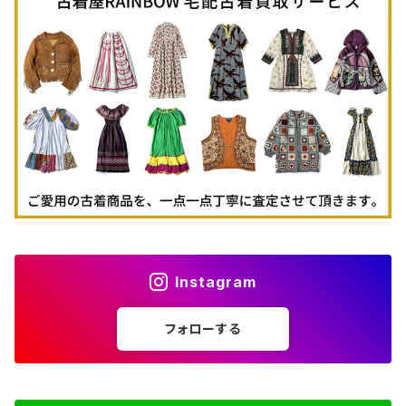
古着半袖ポロシャツ
70%OFF
古着トレーナー
ベアトップ
古着パーカー
古着タンクトップ
Instagram
フォローする