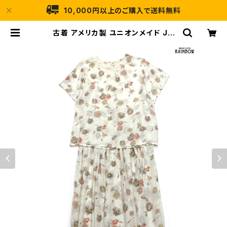
10,000円以上のご購入で送料無料
古着 アメリカ製 ユニオンメイド JH
Collectibles シワ加工 花柄 ロング
丈 半袖 セットアップ ベージュ (otu2
504004) | 古着屋RAINBOW