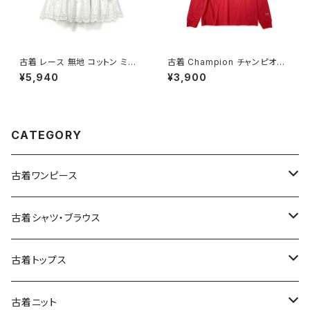
古着 レース 無地 コットン ミニ
古着 Champion チャンピオン
丈 ティアード スカート 白 (ba2
ロゴ ブランドロゴ コットン10
¥5,940
¥3,900
607001)
0％ 長袖 Ｔシャツ 赤 (ttu2501
068)
CATEGORY
古着ワンピース
古着長袖ワンピース
古着シャツ・ブラウス
古着半袖ワンピース
古着長袖シャツ・ブラウス
古着トップス
古着ノースリーブワンピース
古着半袖シャツ・ブラウス
古着スウェット&パーカー
古着ニット