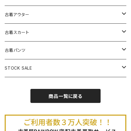
古着スウェット
古着キャミソールワンピース
古着ノースリーブシャツ・ブラウス
古着プルオーバー
古着セーター
古着アウター
古着パーカー
古着長袖プルオーバー
古着ベアトップワンピース
古着Ｔシャツ
古着カーディガン
古着ライトジャケット
古着スカート
古着半袖プルオーバー
古着長袖Ｔシャツ
古着オールインワン
古着ベスト
古着半袖ニット
古着ライトコート
古着ロング丈スカート (丈76cm-)
古着パンツ
古着ノースリーブプルオーバー
古着半袖Ｔシャツ
古着オーバーオール
古着キャミソール
古着ニットアウター
古着ヘビージャケット
古着膝丈スカート (丈56-75cm)
古着ロング丈パンツ
STOCK SALE
古着ノースリーブＴシャツ
古着セットアップ
古着ノースリーブ
古着ノースリーブニット
古着ヘビーコート
古着ミニ丈スカート (丈-55cm)
古着ショート丈パンツ
Spring / Summer
商品一覧に戻る
80%OFF
古着ポロシャツ
古着ガウン
古着ミニ丈スカート (丈56-75cm)
Autumn / Winter
70%OFF
古着長袖ポロシャツ
80%OFF
古着スウェット
古着羽織り