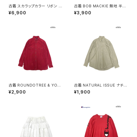
古着 スカラップカラー リボン 無
古着 BOB MACKIE 無地 半袖
地 長袖 ニット カーディガン ベ
ニット マスタード 黄 (ttu25090
¥6,900
¥3,900
ージュ 生成り (ttu2501064)
76)
古着 ROUNDOTREE & YORK
古着 NATURAL ISSUE ナチュ
E ラウンドツリーアンドヨーク
ラルイシュー 前開き 無地 コット
¥2,900
¥1,900
前開き 無地 コーデュロイ 長袖
ン100％ 長袖 シャツ ベージュ
シャツ 赤 ボルドー (ttu25090
カーキ (ttu2509059)
56)