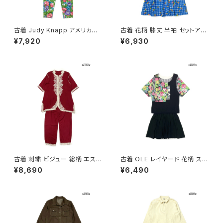
古着 Judy Knapp アメリカ製
古着 花柄 膝丈 半袖 セットアッ
花柄 コットン ロング丈 ノースリ
プ 青 (oa2607082)
¥7,920
¥6,930
ーブ セットアップ 緑 (otu2605
045)
古着 刺繍 ビジュー 総柄 エスニ
古着 OLE レイヤード 花柄 スト
ック柄 ロング丈 半袖 セットアッ
ライプ柄 コットン ミニ丈 ノース
¥8,690
¥6,490
プ 赤 (otu2604101)
リーブ 半袖 セットアップ 黒 白
ピンク (otu2604055)