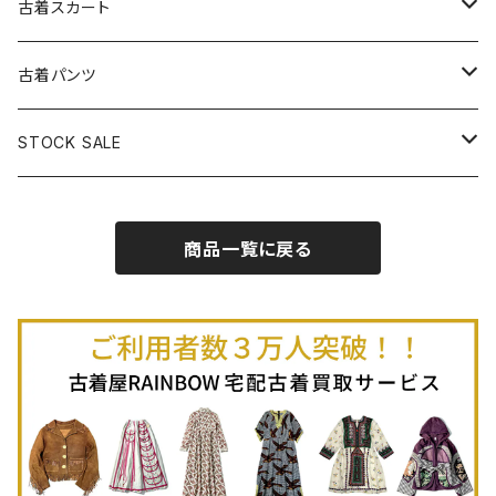
古着長袖プルオーバー
古着ベアトップワンピース
古着Ｔシャツ
古着カーディガン
古着ライトジャケット
古着スカート
古着半袖プルオーバー
古着長袖Ｔシャツ
古着オールインワン
古着ベスト
古着半袖ニット
古着ライトコート
古着ロング丈スカート (丈76cm-)
古着パンツ
古着ノースリーブプルオーバー
古着半袖Ｔシャツ
古着オーバーオール
古着キャミソール
古着ニットアウター
古着ヘビージャケット
古着膝丈スカート (丈56-75cm)
古着ロング丈パンツ
STOCK SALE
古着ノースリーブＴシャツ
古着セットアップ
古着ノースリーブ
古着ノースリーブニット
古着ヘビーコート
古着ミニ丈スカート (丈-55cm)
古着ショート丈パンツ
Spring / Summer
商品一覧に戻る
80%OFF
古着ポロシャツ
古着ガウン
古着ミニ丈スカート (丈56-75cm)
Autumn / Winter
70%OFF
古着長袖ポロシャツ
80%OFF
古着スウェット
古着羽織り
古着半袖ポロシャツ
70%OFF
古着トレーナー
ベアトップ
古着パーカー
古着タンクトップ