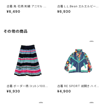
古着 鳥 花柄 刺繍 アニマル コッ
古着 L.L.Bean エルエルビーン
トン100％ 長袖 シャツ 白 (ttu2
無地 コットン100％ 長袖 シャツ
¥6,490
¥6,930
602024)
黄 (ttu2603109)
その他の商品
古着 ボーダー柄 コットン100％
古着 RE SPORT 前開き ハイ
膝丈 スカート 黒 ピンク (ba26
ネック 総柄 ナイロン 長袖 アウ
¥6,930
¥4,900
07008)
ター ヘビージャケット 緑 紺 (tt
u2509099)