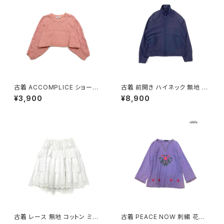
古着 ACCOMPLICE ショート
古着 前開き ハイネック 無地 長
丈 アメリカ製 無地 長袖 ニット
袖 アウター ライトジャケット 紺
¥3,900
¥8,900
セーター ピンク (ttu2501058)
(ttu2509089)
古着 レース 無地 コットン ミニ
古着 PEACE NOW 刺繍 花柄