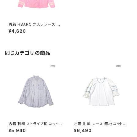
古着 HBARC フリル レース 前
開き 無地 コットン 長袖 シャツ
¥4,620
ピンク (ttu2503084)
同じカテゴリの商品
古着 刺繍 ストライプ柄 コットン
古着 刺繍 レース 無地 コットン
100％ 長袖 シャツ パステル 紫
七分袖 ブラウス 白 (ttu26060
¥5,940
¥6,490
(ttu2603112)
27)