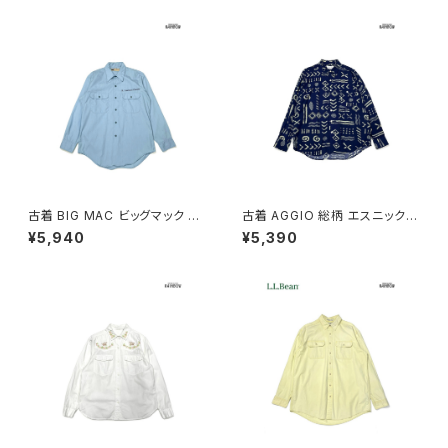
古着 BIG MAC ビッグマック 刺
古着 AGGIO 総柄 エスニック柄
繍 無地 コットン 長袖 シャツ 青
長袖 シャツ 紺 (ttu2603110)
¥5,940
¥5,390
水色 (ttu2603111)