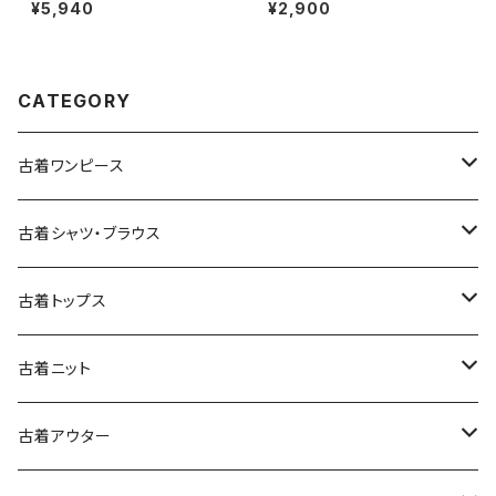
丈 ティアード スカート 白 (ba2
コットン 長袖 ブラウス 紫 (ttu2
¥5,940
¥2,900
607001)
501035)
CATEGORY
古着ワンピース
古着長袖ワンピース
古着シャツ・ブラウス
古着半袖ワンピース
古着長袖シャツ・ブラウス
古着トップス
古着ノースリーブワンピース
古着半袖シャツ・ブラウス
古着スウェット&パーカー
古着ニット
古着スウェット
古着キャミソールワンピース
古着ノースリーブシャツ・ブラウス
古着プルオーバー
古着セーター
古着アウター
古着パーカー