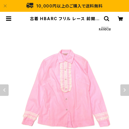
10,000円以上のご購入で送料無料
古着 HBARC フリル レース 前開き
無地 コットン 長袖 シャツ ピンク (tt
u2503084) | 古着屋RAINBOW