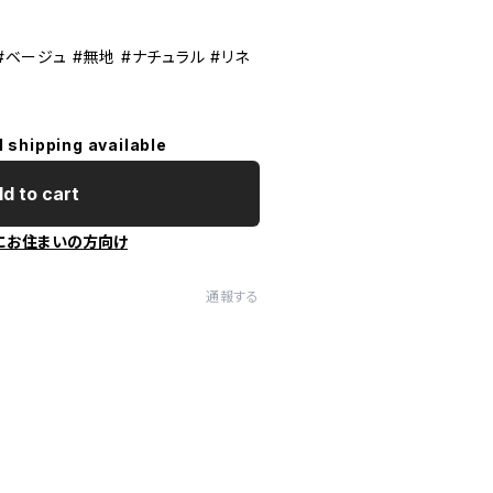
#ベージュ #無地 #ナチュラル #リネ
l shipping available
d to cart
にお住まいの方向け
通報する