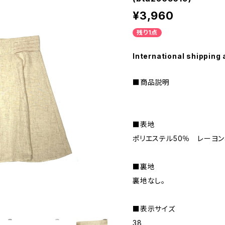
¥3,960
残り1点
International shipping 
■商品説明
■表地
ポリエステル50％ レーヨン
■裏地
裏地なし。
■表示サイズ
38