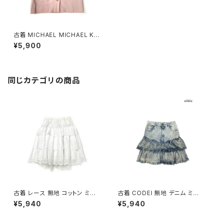
古着 MICHAEL MICHAEL KO
RS マイケルマイケルコース 無
¥5,900
地 ウール ミニ丈 スカート ピン
ク (btu2503003)
同じカテゴリの商品
古着 レース 無地 コットン ミニ
古着 CODEI 無地 デニム ミニ
丈 ティアード スカート 白 (ba2
丈 ティアード スカート 青 水色
¥5,940
¥5,940
607001)
(btu2601044)