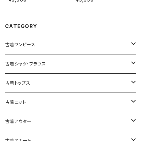
ク (ttu2501145)
20)
CATEGORY
古着ワンピース
古着長袖ワンピース
古着シャツ・ブラウス
古着半袖ワンピース
古着長袖シャツ・ブラウス
古着トップス
古着ノースリーブワンピース
古着半袖シャツ・ブラウス
古着スウェット&パーカー
古着ニット
古着スウェット
古着キャミソールワンピース
古着ノースリーブシャツ・ブラウス
古着プルオーバー
古着セーター
古着アウター
古着パーカー
古着長袖プルオーバー
古着ベアトップワンピース
古着Ｔシャツ
古着カーディガン
古着ライトジャケット
古着スカート