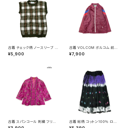
古着 チェック柄 ノースリーブ ベ
古着 VOLCOM ボルコム 前開
スト 緑 (ttu2501125)
き 無地 ブランドロゴ 刺繍 ナイ
¥5,900
¥7,900
ロン100％ 長袖 アウター ライト
ジャケット ボルドー 赤紫 (ttu25
09054)
古着 スパンコール 刺繍 フリル
古着 総柄 コットン100％ ロン
前開き 総柄 長袖 ブラウス ピン
グ丈 スカート 黒 紫 (ba26070
¥3,900
¥5,390