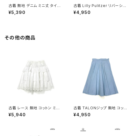
古着 無地 デニム ミニ丈 タイト
古着 Lilly Pulitzer リバーシブ
スカート 青 水色 (btu260302
ル 総柄 アニマル コットン ミニ
¥5,390
¥4,950
7)
丈 スカート ピンク (btu26010
65)
その他の商品
古着 レース 無地 コットン ミニ
古着 TALONジップ 無地 コット
丈 ティアード スカート 白 (ba2
ン 膝丈 スカート 青 水色 (ba2
¥5,940
¥4,950
607001)
607003)