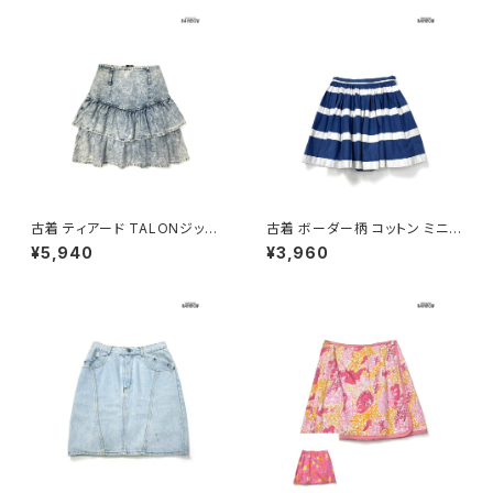
古着 ティアード TALONジップ
古着 ボーダー柄 コットン ミニ
無地 デニム ミニ丈 スカート 青
丈 スカート 紺 (btu2601066)
¥5,940
¥3,960
水色 (btu2601047)