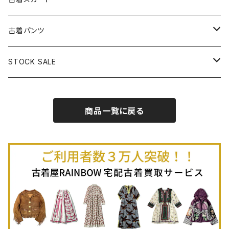
古着半袖プルオーバー
古着長袖Ｔシャツ
古着オールインワン
古着ベスト
古着半袖ニット
古着ライトコート
古着ロング丈スカート (丈76cm-)
古着パンツ
古着ノースリーブプルオーバー
古着半袖Ｔシャツ
古着オーバーオール
古着キャミソール
古着ニットアウター
古着ヘビージャケット
古着膝丈スカート (丈56-75cm)
古着ロング丈パンツ
STOCK SALE
古着ノースリーブＴシャツ
古着セットアップ
古着ノースリーブ
古着ノースリーブニット
古着ヘビーコート
古着ミニ丈スカート (丈-55cm)
古着ショート丈パンツ
Spring / Summer
商品一覧に戻る
80%OFF
古着ポロシャツ
古着ガウン
古着ミニ丈スカート (丈56-75cm)
Autumn / Winter
70%OFF
古着長袖ポロシャツ
80%OFF
古着スウェット
古着羽織り
古着半袖ポロシャツ
70%OFF
古着トレーナー
ベアトップ
古着パーカー
古着タンクトップ