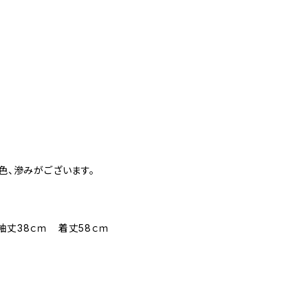
変色、滲みがございます。
 袖丈38ｃｍ 着丈58ｃｍ