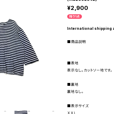
¥2,900
残り1点
International shipping 
■商品説明
■表地
表示なし。カットソー地です。
■裏地
裏地なし。
■表示サイズ
ＸＸＬ