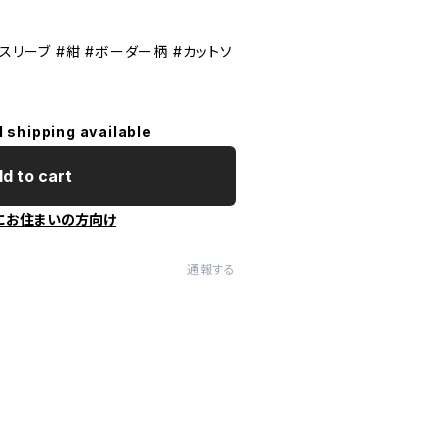
グスリーブ #紺 #ボーダー柄 #カットソ
l shipping available
d to cart
にお住まいの方向け
通報する